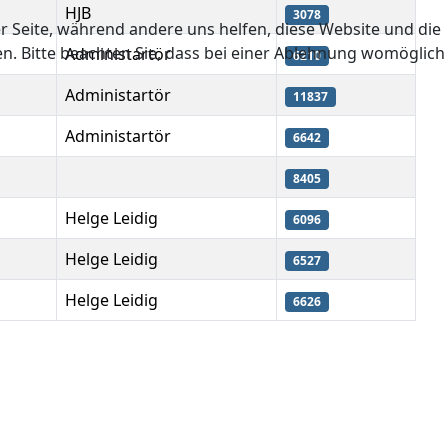
HJB
3078
er Seite, während andere uns helfen, diese Website und die
en. Bitte beachten Sie, dass bei einer Ablehnung womöglich
Administartör
6210
Administartör
11837
Administartör
6642
8405
Helge Leidig
6096
Helge Leidig
6527
Helge Leidig
6626